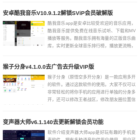
道，懂的都懂直接去看~3、视频解析VIP电影
安卓酷我音乐V10.9.1.2解锁SViP会员破解版
免费看，视频剪辑，全网...
酷我音乐app是安卓比较受欢迎的音乐应用，
酷我音乐提供免费在线音乐试听、下载和MV
播放等服务。酷我音乐拥有海量的正版音乐曲
库，实时更新全球音乐排行榜，播放更流畅，
音质更完美。巅峰资源网为大家分享的是解锁
豪华Vip版，让大家免费使用Vip功能。让大家
猴子分身v4.1.0.0去广告去升级VIP版
体验到更好的听歌盛宴。特点描述by 耗子
(RatCr...
猴子分身（原悟空多开分身）是一款应用多开
的软件。通过这款软件的使用。大家不仅可以
非常轻松的将你手机的应用进行单独的分身多
开，还可以修改王者战区，修改朋友圈位置信
息，修改微信朋友圈位置信息等其他应用位置
信息。猴子分身同时也可以进行机型模拟，王
变声器大师v6.1.140去更新解锁会员功能
者战区修改。猴子分身手机无限多开也能流畅
不卡顿，操作简单，已...
软件介绍变声器大师app是好玩有趣的手机变
声软件，拥有多种语音包供用户使用，用户可