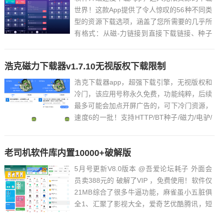
世界！这款App提供了令人惊叹的56种不同类
型的资源下载选项，涵盖了您所需要的几乎所
有格式：从磁-力链接到直接下载链接、种子
文件，再到各大网盘的便捷入口；从丝滑柔和
的无损音乐流到色彩斑斓的壁纸，还有潮流前
浩克磁力下载器v1.7.10无视版权下载限制
线的短视频，一应俱全。更令人兴奋的是，它
不仅是资源的集...
浩克下载器app，超强下载引擎，无视版权和
冷门，该应用号称永久免费，功能纯粹，后续
最多可能会加点开屏广告的，可下冷门资源，
速度6的一批！支持HTTP/BT种子/磁力/电驴/
迅雷下载工具，支持边下边播。浩克下载破解
版为大家带来，这是一款非常好用的磁力下载
老司机软件库内置10000+破解版
器，可以无视冷门和版权资源直接一键下载，
通过扫一...
5月号更新V8.0版本 @吾爱论坛耗子 外面会
员卖388元的 破解了VIP ，免费使用！软件仅
21MB综合了很多牛逼功能，麻雀虽小五脏俱
全1、汇聚了影视大全，爱奇艺优酷腾讯，短
剧。都可以看，2、内置休闲小游戏以及频