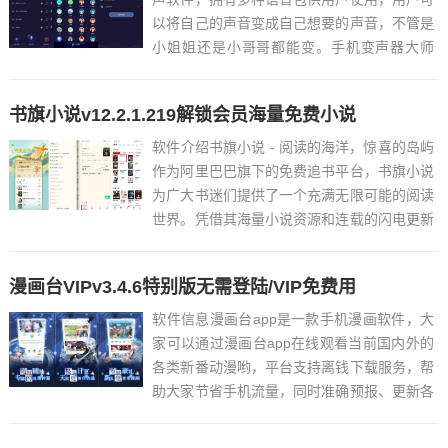
以将自己的声音变成自己想要的声音，不管是
小姐姐还是小哥哥都能变。手机变声器大师
app拥有多种语音包，支持录音变声，将录音
上传之后就能一键变声，变声器大师app让语
书旗小说v12.2.1.219解锁会员海量免费小说
音聊天更加有趣。...
软件介绍书旗小说 - 阅读的海洋，惊喜的岛屿
作为阿里巴巴旗下的免费追书平台，书旗小说
为广大书迷们提供了一个充满无限可能的阅读
世界。凭借其海量小说资源和连载的闪电更新
特点，书旗小说成为了千万读者追逐文学梦想
的圣地。如何开始你的书旗小说之旅：1. 在
漫画台VIPv3.4.6特别版无需登陆/VIP免费用
应用市场上搜索并下载书旗小说应用。2. 浏
览应用内丰富...
软件信息漫画台app是一款手机漫画软件，大
家可以通过漫画台app在线观看当前国内外的
各类新番动漫哟，平台支持离钱下载服务，帮
助大家节省手机流量，同时准确预报、更新各
类最新动漫资讯，让你做一个专业的二次元玩
家。此版本由678收集整理发布。具体特点如