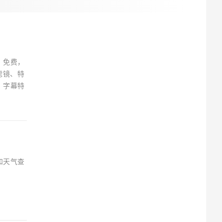
，免费，
滤镜、特
、字幕特
和天气查