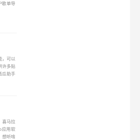
P歌单导
能，可以
供许多贴
西瓜助手
！喜马拉
p应用软
，想听啥