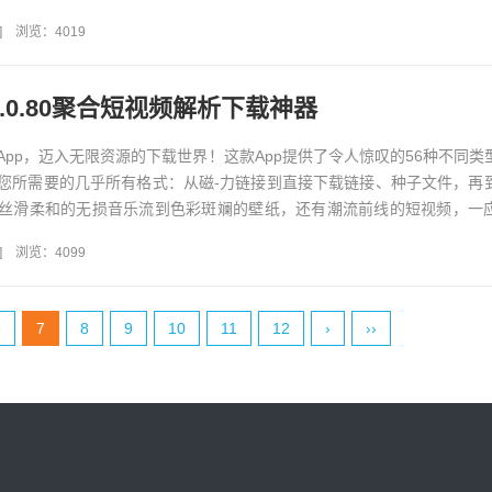
我想听！关于...
]
浏览：4019
.0.80聚合短视频解析下载神器
App，迈入无限资源的下载世界！这款App提供了令人惊叹的56种不同类
您所需要的几乎所有格式：从磁-力链接到直接下载链接、种子文件，再
丝滑柔和的无损音乐流到色彩斑斓的壁纸，还有潮流前线的短视频，一
不仅是资源的集...
]
浏览：4099
6
7
8
9
10
11
12
›
››