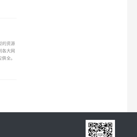
型的资源
到各大网
应俱全。