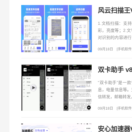
风云扫描王V
1.文档扫描：支
彩，亮度等；2.
对识别的内容进行
卡、护照等各种证件
09月18日
[
手机软件
双卡助手 v8
“双卡助手”是一
息，电量信息等。
信转发，邮箱转发
09月18日
[
手机软件