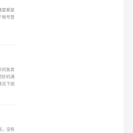
速度都是
个账号登
新的各类
更好的满
情况下阅
且，没有