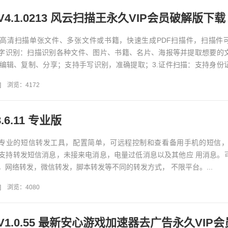
4.1.0213 风云扫描王永久VIP会员破解版下载
持高清扫描单张文件、多张文件或书籍，快速生成PDF扫描件，扫描件
文字识别：扫描识别各种文件、图片、书籍、名片、海报等并提取想要的
编辑、复制、分享；支持手写识别，准确提取；3.证件扫描：支持身份
识别扫描，自动生成...
]
浏览：4172
.6.11 专业版
款专业的短信转发工具，配置简单，可远程控制和查看备用手机的短信，
支持转发短信消息，未接来电消息，电量过低消息以及其他应 用消息。
，网络转发，微信转发，脚本转发等不同的转发方式， 不限平台。...
]
浏览：4080