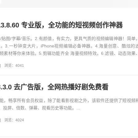
13.8.60 专业版，全功能的短视频创作神器
片/贴图/字幕/音乐。2.有颜值，有实力，更具气质的视频编辑神器！简单
。3.一秒钟变大片，iPhone视频编辑必备神器。4.海量创意、酷炫的
频素材等你来体验。5.剪辑功能齐全 海量视频特效。6.滤镜、动态效果
..
]
浏览：4041
3.3.0 去广告版，全网热播好剧免费看
能，畅享所有会员权益，除了能看影视剧之外，该软件还提供了短视频
、投屏、倍数、弹幕、观看历史等功能。...
]
浏览：4024