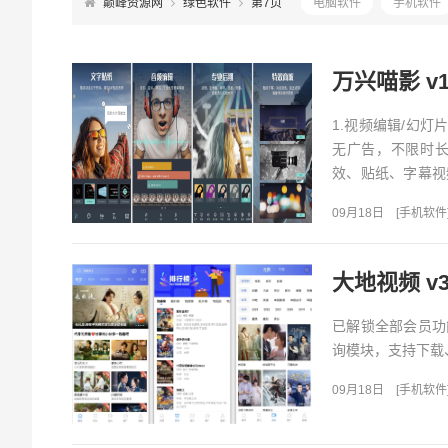
巅峰资源网
绿色软件
第7页
电脑软件
手机软件
万兴喵影 v
1.视频编辑/幻灯
无广告，不限时长
效、贴纸、字幕视
效、转场，BGM音.
09月18日
[
手机软件
大地视频 v
已解锁全部会员功
询模块，支持下载
09月18日
[
手机软件