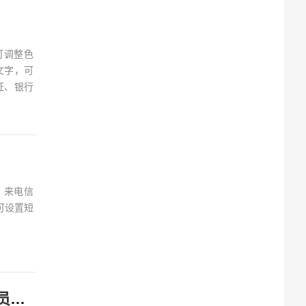
可调整色
文字，可
证、银行
 来电信
可设置短
安心加速器V1.0.55 最新安心游戏加速器去广告永久VIP会员破解版下载