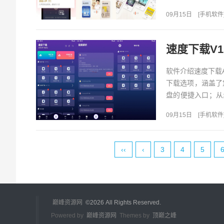
都有！随时随地，听
09月15日
[
手机软件
速度下载V1
软件介绍速度下载
下载选项，涵盖了
盘的便捷入口；从
更令人兴奋的是，它
09月15日
[
手机软件
‹‹
‹
3
4
5
巅峰资源网
©
2026 All Rights Reserved.
Powered by
巅峰资源网
Themes by
顶巅之峰