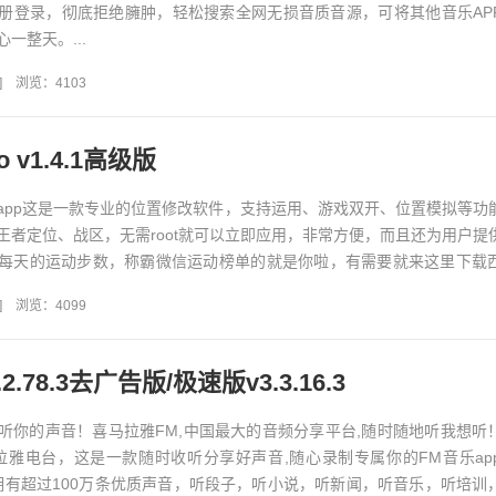
册登录，彻底拒绝臃肿，轻松搜索全网无损音质音源，可将其他音乐AP
一整天。...
]
浏览：4103
 v1.4.1高级版
app这是一款专业的位置修改软件，支持运用、游戏双开、位置模拟等功
王者定位、战区，无需root就可以立即应用，非常方便，而且还为用户提
每天的运动步数，称霸微信运动榜单的就是你啦，有需要就来这里下载
开功能：支持...
]
浏览：4099
.78.3去广告版/极速版v3.3.16.3
听你的声音！喜马拉雅FM,中国最大的音频分享平台,随时随地听我想听
拉雅电台，这是一款随时收听分享好声音,随心录制专属你的FM音乐ap
拥有超过100万条优质声音，听段子，听小说，听新闻，听音乐，听培训