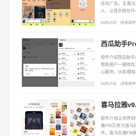
任何广告，无需注
入，让音乐陪你开心
09月15日
[
手机软件
西瓜助手Pro
软件介绍西瓜助手
帮助用户一键修改
心服务，比如模拟
app吧！软件特色多
09月15日
[
手机软件
喜马拉雅v9.2
软件介绍让世界聆
雅FM又称为喜马
件。喜马拉雅FM