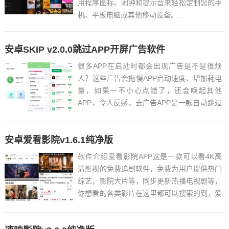
用程序图标、闹钟和提示音来轻松定制您的手
机、平板电脑或其他移动设备。...
安卓SKIP v2.0.0跳过APP开屏广告软件
很多APP在启动时都会出现广告是不是很烦
人？这些广告会拖慢APP启动速度、增加耗电
量，如果一不小心点错了，还会唤起其他
APP，令人反感。去广告APP是一款自动跳过
广告APP，强大的广告过滤功能，过滤主流
APP的广告，让你不再为看广告而浪费时间和
安卓爱看影院v1.6.1纯净版
流量。超多黑科技功能，解放双手让手机更智
能，已解锁会员功...
软件介绍爱看影院APP这是一款可以看4K高
清影视的免费追剧软件，免费为用户提供热门
综艺，影院大片等，同步更新热播电视剧等，
你想看的各类影片在这里都可以搜索的到，爱
看影院APP你的高质量线上追剧神器。...