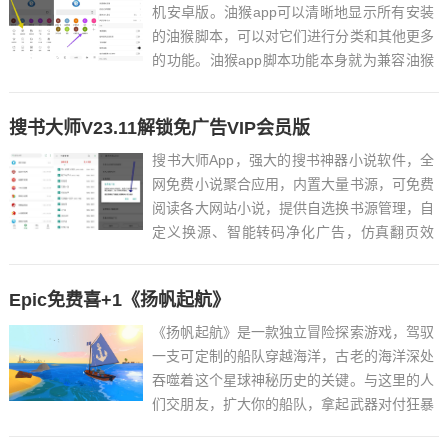
机安卓版。油猴app可以清晰地显示所有安装
的油猴脚本，可以对它们进行分类和其他更多
的功能。油猴app脚本功能本身就为兼容油猴
脚本而做的，因此规则都是借鉴油猴的，目前
亦兼容了油猴一些常用的API，可以直接将油
搜书大师V23.11解锁免广告VIP会员版
猴规范的脚本文件移动到油猴app目录下使
用。功能特点1...
搜书大师App，强大的搜书神器小说软件，全
网免费小说聚合应用，内置大量书源，可免费
阅读各大网站小说，提供自选换书源管理，自
定义换源、智能转码净化广告，仿真翻页效
果，精确搜索模式和无缓存模式。新版变化
2022.07.14 v23.5(230502 ● 增加阅读背景图
Epic免费喜+1《扬帆起航》
透明度及柔化支持● 优化书籍内置字体...
《扬帆起航》是一款独立冒险探索游戏，驾驭
一支可定制的船队穿越海洋，古老的海洋深处
吞噬着这个星球神秘历史的关键。与这里的人
们交朋友，扩大你的船队，拿起武器对付狂暴
的海盗，并在广阔的海洋世界中制定一条路