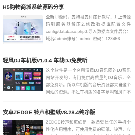
线。终极冒险正在召唤，你要不要回应？领取
H5购物商城系统源码分享
地址：https://store.epicgames.com/...
全新UI源码，支持易支付搭建教程：1.上传源
码到服务器解压2.修改数据库配置文件
config/database.php3.导入数据库文件后台：
域名/admin账号：admin 密码：123456...
轻风DJ车机版v1.0.4 车载DJ免费听
这个软件是一个名叫清风DJ音乐网的DJ音乐
网站开发的，专门提供高质量的DJ音乐，全
都免费听。所以车机版的音乐资源都来自这个
网站的资源。不过车机版的名字是叫轻风而不
是清风。...
安卓ZEDGE 铃声和壁纸v8.28.4纯净版
ZEDGE铃声和壁纸是一款备受信任的手机个
性化应用程序，可使用免费的壁纸、铃声、应