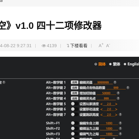
器
》v1.0 四十二项修改器
+
-
4-08-22 9:27:31
4139
下楼看看
A
A