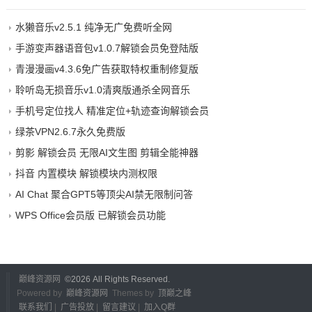
水獭音乐v2.5.1 纯净无广免费听全网
手游变声器语音包v1.0.7解锁会员免登陆版
青漫漫画v4.3.6免广告获取特权重制修复版
聆听岛无损音乐v1.0清爽版通杀全网音乐
手机号定位找人 精准定位+轨迹查询解锁会员
绿茶VPN2.6.7永久免费版
剪影 解锁会员 无限AI文生图 剪辑全能神器
抖音 内置模块 解锁模块内测权限
AI Chat 聚合GPT5等顶尖AI禁无限制问答
WPS Office会员版 已解锁会员功能
巅峰资源网
©
2026 All Rights Reserved.
Powered by
巅峰资源网
Themes by
顶巅之峰
联系我们
|
广告投放
|
留言建议
|
加入Q群